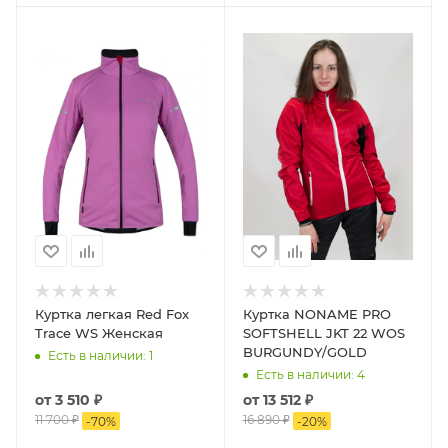
Куртка легкая Red Fox
Куртка NONAME PRO
Trace WS Женская
SOFTSHELL JKT 22 WOS
BURGUNDY/GOLD
Есть в наличии
: 1
Есть в наличии
: 4
от
3 510 ₽
от
13 512 ₽
11 700 ₽
16 890 ₽
-
70
%
-
20
%