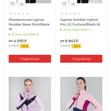
Разминочная куртка
Куртка Nordski Hybrid
Nordski Base Pink/Black
Pro 2.0 Fuchsia/Black W
W
Есть в наличии
: 4
Есть в наличии
: 8
от
4 053 ₽
от
6 643 ₽
5 790 ₽
9 490 ₽
-
30
%
-
30
%
Подробнее
Подробнее