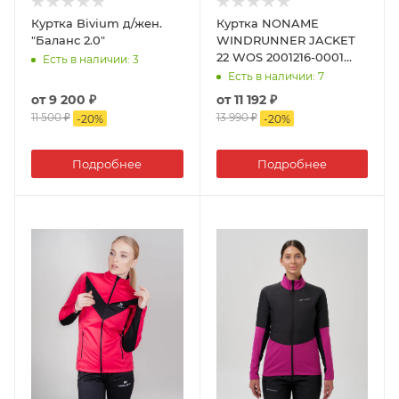
Куртка Bivium д/жен.
Куртка NONAME
"Баланс 2.0"
WINDRUNNER JACKET
22 WOS 2001216-0001
Есть в наличии
: 3
ветрозащ, с капюшоном
Есть в наличии
: 7
женск.
от
9 200 ₽
от
11 192 ₽
11 500 ₽
13 990 ₽
-
20
%
-
20
%
Подробнее
Подробнее