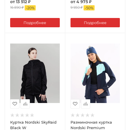
от
13 512 ₽
от
4 975 ₽
16 890 ₽
9 950 ₽
-
20
%
-
50
%
Подробнее
Подробнее
Куртка Nordski SkyRaid
Разминочная куртка
Black W
Nordski Premium