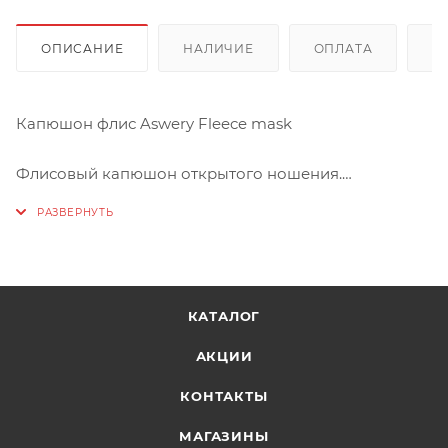
ОПИСАНИЕ
НАЛИЧИЕ
ОПЛАТА
Д
Капюшон флис Aswery Fleece mask
Флисовый капюшон открытого ношения.
СОСТАВ
Верх: 100% полиэстер (флис)
КАТАЛОГ
АКЦИИ
КОНТАКТЫ
МАГАЗИНЫ