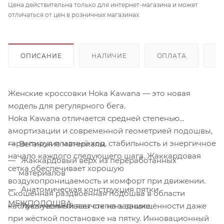
Цена действительна только для интернет-магазина и может
отличаться от цен в розничных магазинах
ОПИСАНИЕ
НАЛИЧИЕ
ОПЛАТА
Д
Женские кроссовки Hoka Kawana — это новая
модель для регулярного бега.
Hoka Kawana отличается средней степенью
амортизации и современной геометрией подошвы,
гарантируя плавный ход, стабильность и энергичное
Веганские материалы
начало каждого следующего шага. Жаккардовая
Жаккардовый верх из переработанных
сетка обеспечивает хорошую
материалов
воздухопроницаемость и комфорт при движении.
Анатомическая конструкция пятки
Скошенная раздвоенная подошва в области
МЕЖПОДОШВА
каблука увеличивает степень защищённости даже
Увеличенный язычок на заднике
при жёсткой постановке на пятку. Инновационный