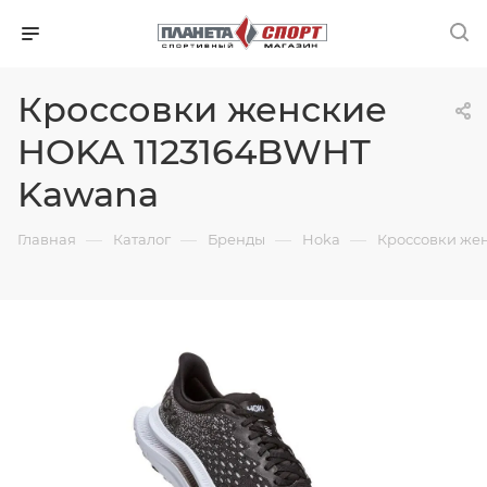
Кроссовки женские
HOKA 1123164BWHT
Kawana
—
—
—
—
Главная
Каталог
Бренды
Hoka
Кроссовки же