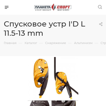
Спусковое устр I'D L
11.5-13 mm
—
—
—
—
Главная
Каталог
Снаряжение
Альпинизм
Ст