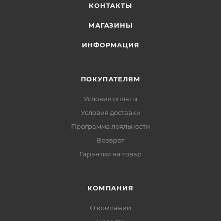
КОНТАКТЫ
(полиспасты, такелажные работы).
Закрытый шарикоподшипник обеспечивает
МАГАЗИНЫ
высокий КПД блок-ролика.
ИНФОРМАЦИЯ
ПОКУПАТЕЛЯМ
Условия оплаты
Условия доставки
Программа лояльности
Возврат
Гарантия на товар
КОМПАНИЯ
О компании