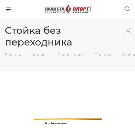
Стойка без
переходника
—
—
—
—
Главная
Каталог
Снаряжение
Палатки
Стойк