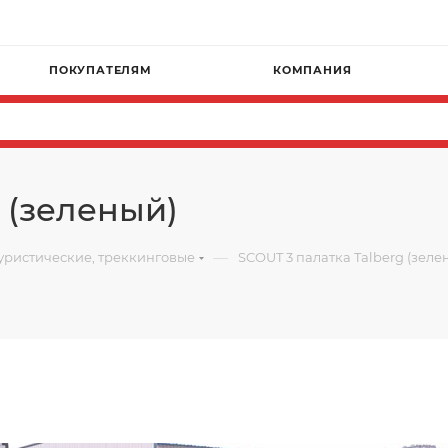
ПОКУПАТЕЛЯМ
КОМПАНИЯ
 (зеленый)
—
уристические, треккинговые
SCOUT 3 палатка Talberg (зеле