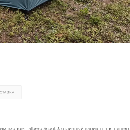
СТАВКА
м входом Talberg Scout 3: отличный вариант для пешег