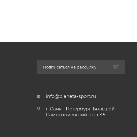
рех
надежно
онденсат
 сезон
Подписаться на рассылку
info@planeta-sport.ru
г. Санкт-Петербург, Большой
Сампсониевский пр-т 45