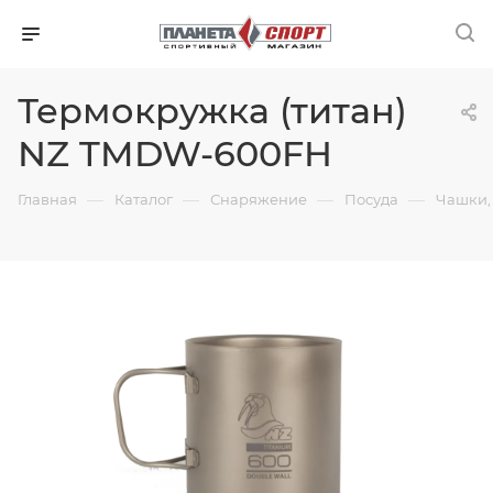
Термокружка (титан)
NZ TMDW-600FH
—
—
—
—
Главная
Каталог
Снаряжение
Посуда
Чашки,