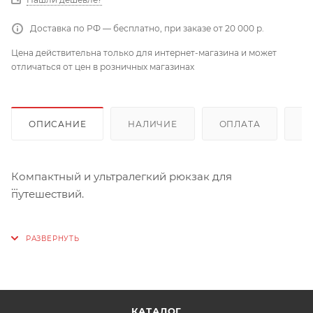
Доставка по РФ — бесплатно, при заказе от 20 000 р.
Цена действительна только для интернет-магазина и может
отличаться от цен в розничных магазинах
ОПИСАНИЕ
НАЛИЧИЕ
ОПЛАТА
Д
Компактный и ультралегкий рюкзак для
путешествий.
Маленькие транспортные габариты в сложенном
состоянии (небольшая сумочка), но большой
внутренний объем.
Вы всегда можете взять все необходимое во время
городских прогулок или небольших выходов на
КАТАЛОГ