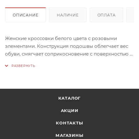
ОПИСАНИЕ
НАЛИЧИЕ
ОПЛАТА
Д
Женские кроссовки белого цвета с розовыми
элементами. Конструкция подошвы облегчает вес
обуви, смягчает соприкосновение с поверхностью и
усиливает отталкивание. Кроме того, подошва в
передней части и пятке усилена двумя кусочками
резины для улучшения ускорения и сцепления.
Сочетает в себе моду и функциональность.
КАТАЛОГ
АКЦИИ
КОНТАКТЫ
МАГАЗИНЫ