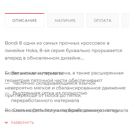
ОПИСАНИЕ
НАЛИЧИЕ
ОПЛАТА
Д
Bondi 8 одни из самых прочных кроссовок в
линейке Hoka, 8-ая серия буквально прорывается
вперед в обновленном дизайне.
Более мягкая и легкая пена, а также расширенная
Веганские материалы
геометрия пяточной части обеспечивают
Частично складывающийся язычок
невероятно мягкое и сбалансированное движение
Внутренняя сетка из полностью
при переходе от носка до пятки.
переработанного материала
Восьмая модель получила более длинную пятку,
Стелька Ortholite из переработанного материала
мягкий язычок и новую пену в подошве.
Новая легкая эластичная пена
Язычок в пяточной части для более удобного
Bondi 8 — это идеальное сочетание мягкости и