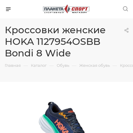
Кроссовки женские
HOKA 1127954OSBB
Bondi 8 Wide
—
—
—
—
Главная
Каталог
Обувь
Женская обувь
Кросс