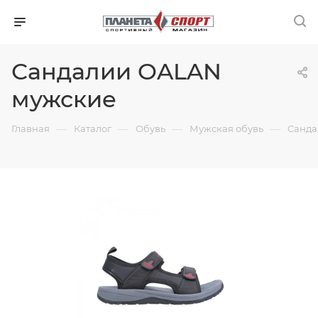
Сандалии OALAN
мужские
—
—
—
—
Главная
Каталог
Обувь
Мужская обувь
Санда