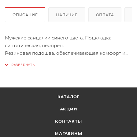
ОПИСАНИЕ
НАЛИЧИЕ
ОПЛАТА
Д
Мужские сандалии синего цвета. Подкладка
синтетическая, неопрен.
Резиновая подошва, обеспечивающая комфорт и
амортизацию каждого шага.
На подъеме и на передней части ступни
используются застежки-липучки, благодаря
которым обувь идеально прилегает к ноге.
КАТАЛОГ
АКЦИИ
КОНТАКТЫ
МАГАЗИНЫ