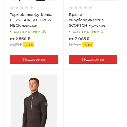
Термобелье футболка
Брюки
COZY FAIRISLE CREW
сноубордические
NECK женская
SCORTCH мужские
Есть в наличии
: 30
Есть в наличии
: 5
от
2 560 ₽
от
7 085 ₽
3 200 ₽
14 170 ₽
-
20
%
-
50
%
Подробнее
Подробнее