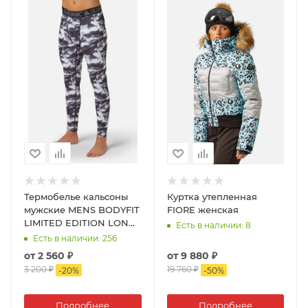
Термобелье кальсоны
Куртка утепленная
мужские MENS BODYFIT
FIORE женская
LIMITED EDITION LONG
Есть в наличии
: 8
JOHN
Есть в наличии
: 256
от
2 560 ₽
от
9 880 ₽
3 200 ₽
19 760 ₽
-
20
%
-
50
%
Подробнее
Подробнее