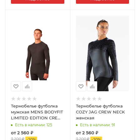
Термобелье футболка
Термобелье футболка
мужская MENS BODYFIT
COZY JAG CREW NECK
LIMITED EDITION CREW
женская
NECK
Есть в наличии
: 125
Есть в наличии
: 91
от
2 560 ₽
от
2 560 ₽
3 200 ₽
3 200 ₽
-
20
%
-
20
%