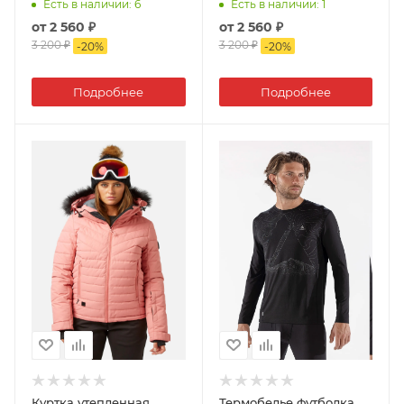
NECK
Есть в наличии
: 6
Есть в наличии
: 1
от
2 560 ₽
от
2 560 ₽
3 200 ₽
3 200 ₽
-
20
%
-
20
%
Подробнее
Подробнее
Куртка утепленная
Термобелье футболка