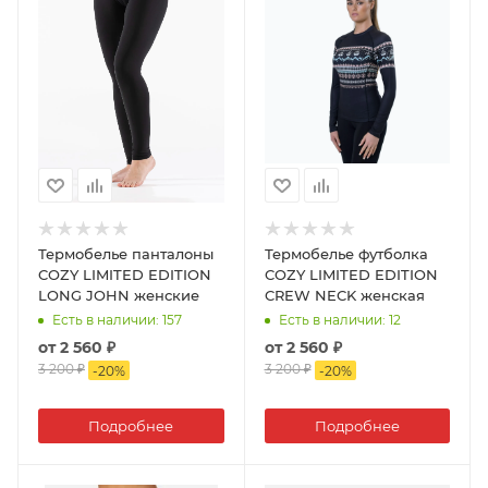
Термобелье панталоны
Термобелье футболка
COZY LIMITED EDITION
COZY LIMITED EDITION
LONG JOHN женские
CREW NECK женская
Есть в наличии
: 157
Есть в наличии
: 12
от
2 560 ₽
от
2 560 ₽
3 200 ₽
3 200 ₽
-
20
%
-
20
%
Подробнее
Подробнее