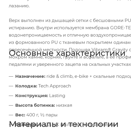
лазанию.
Верх выполнен из дышащей сетки с бесшовными PU-вс
истиранию. Внутри используется мембрана GORE-TE
водонепроницаемость и отличную воздухопроницаем
из формованного PU с тканевым покрытием одинако
пересечённой местности. Подошва Vibram® Gravity 
Основные характеристики
мокром камне, корнях, грунте и асфальте, а её пр
педалями и уверенного зацепа на скальных участках
Назначение:
ride & climb, e-bike + скальные по
Колодка:
Tech Approach
Конструкция:
Lasting
Высота ботинка:
низкая
Вес:
400 г, ½ пары
Материалы и технологии
Размеры:
6–12,5 UK (включая полуразмеры)