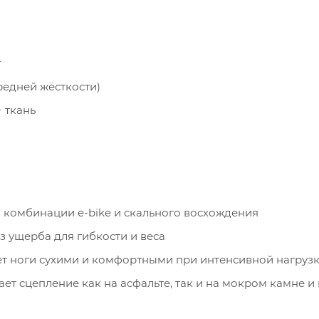
r
едней жёсткости)
 ткань
 комбинации e-bike и скального восхождения
 ущерба для гибкости и веса
т ноги сухими и комфортными при интенсивной нагруз
ет сцепление как на асфальте, так и на мокром камне и
вен как для педалей, так и для скальных зацепов