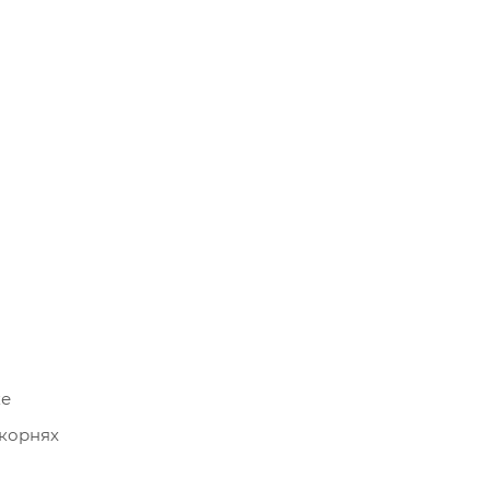
ке
 корнях