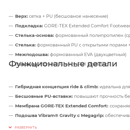
Верх:
сетка + PU (бесшовное нанесение)
Подкладка:
GORE-TEX Extended Comfort Footwea
Стелька-основа:
формованный полипропилен (ср
Стелька:
формованный PU с открытыми порами +
Межподошва:
формованный EVA (двухцветный)
Функциональные детали
Подошва:
Vibram® Gravity (Full Megagrip)
Гибридная концепция ride & climb:
идеальна для
Бесшовные PU-вставки:
повышают прочность без
Мембрана GORE-TEX Extended Comfort:
сохраняе
Подошва Vibram® Gravity с Megagrip:
обеспечива
Оптимизированный профиль подошвы:
эффекти