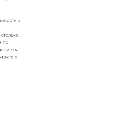
чивость к
 стелька
е по
ление на
такта с