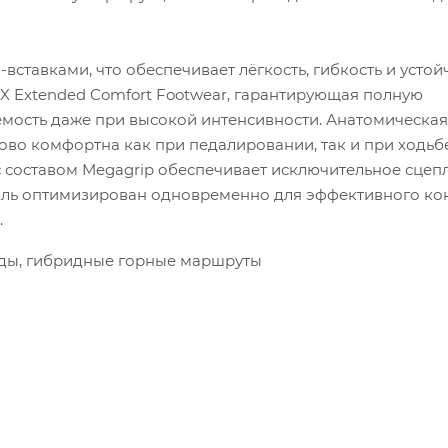
тавками, что обеспечивает лёгкость, гибкость и устой
X Extended Comfort Footwear, гарантирующая полную
ость даже при высокой интенсивности. Анатомическая
во комфортна как при педалировании, так и при ходьб
с составом Megagrip обеспечивает исключительное сцеп
офиль оптимизирован одновременно для эффективного кон
.
дходы, гибридные горные маршруты