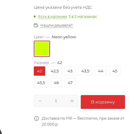
Цена указана без учета НДС
Есть в наличии
: 3
в 2 магазинах
Нашли дешевле?
Цвет
—
Neon yellow
Размер
—
42
42
42,5
43
43,5
44
45
45,5
46
47
В корзину
Доставка по РФ — бесплатно, при заказе от
20 000 р.