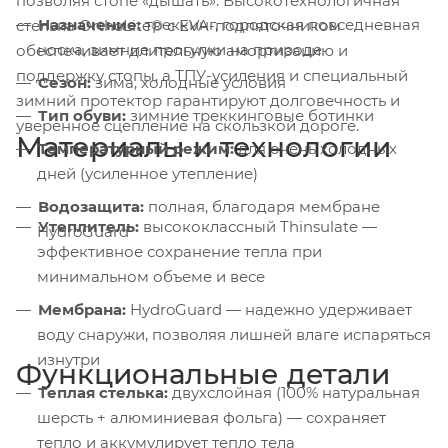
позволяя стопе «дышать». Высокотехнологичная
Назначение:
треккинг, городская повседневная
стелька OrthoLite® с EVA-подпяточником
носка, зимние прогулки на природе
обеспечивает длительную амортизацию и
поддержку стопы, а ТПУ-усиления и специальный
Сезон:
зима, холодные условия
зимний протектор гарантируют долговечность и
Тип обуви:
зимние треккинговые ботинки
уверенное сцепление на скользкой дороге.
Материалы и технологии
Температурный режим:
для очень холодных
дней (усиленное утепление)
Водозащита:
полная, благодаря мембране
Утеплитель:
высококлассный Thinsulate —
HydroGuard
эффективное сохранение тепла при
минимальном объеме и весе
Мембрана:
HydroGuard — надежно удерживает
воду снаружи, позволяя лишней влаге испаряться
изнутри
Функциональные детали
Теплая стелька:
двухслойная (100% натуральная
шерсть + алюминиевая фольга) — сохраняет
тепло и аккумулирует тепло тела