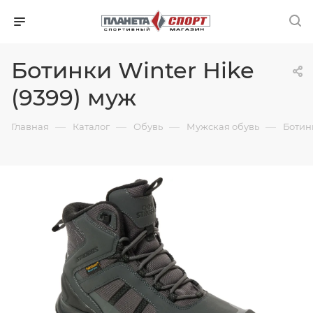
Ботинки Winter Hike
(9399) муж
—
—
—
—
Главная
Каталог
Обувь
Мужская обувь
Ботин