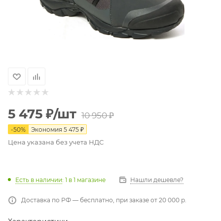
5 475
₽
/шт
10 950
₽
-
50
%
Экономия
5 475
₽
Цена указана без учета НДС
Есть в наличии
: 1
в 1 магазине
Нашли дешевле?
Доставка по РФ — бесплатно, при заказе от 20 000 р.