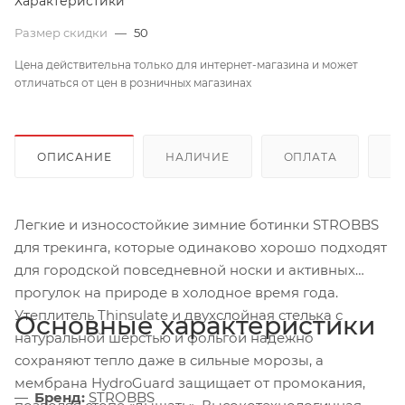
Характеристики
Размер скидки
—
50
Цена действительна только для интернет-магазина и может
отличаться от цен в розничных магазинах
ОПИСАНИЕ
НАЛИЧИЕ
ОПЛАТА
Д
Легкие и износостойкие зимние ботинки STROBBS
для трекинга, которые одинаково хорошо подходят
для городской повседневной носки и активных
прогулок на природе в холодное время года.
Утеплитель Thinsulate и двухслойная стелька с
Основные характеристики
натуральной шерстью и фольгой надежно
сохраняют тепло даже в сильные морозы, а
мембрана HydroGuard защищает от промокания,
Бренд:
STROBBS