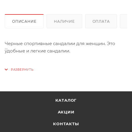
ОПИСАНИЕ
НАЛИЧИЕ
ОПЛАТА
Д
Черные спортивные сандалии для женщин. Это
удобные и легкие сандалии.
Подошва из ЭВА имеет необходимую толщину,
чтобы защитить стопу от неровностей дорог и
асфальта.
Модель имеет клейкую застежку в верхней части
КАТАЛОГ
голенища для оптимального прилегания к ноге.
АКЦИИ
КОНТАКТЫ