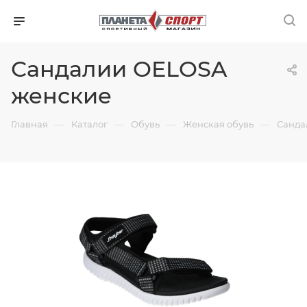
Сандалии OELOSA
женские
—
—
—
—
Главная
Каталог
Обувь
Женская обувь
Санда