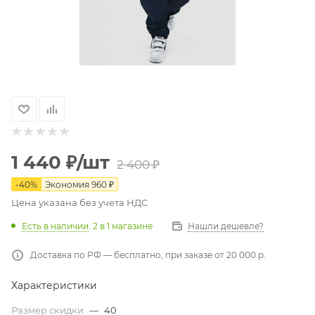
1 440
₽
/шт
2 400
₽
-
40
%
Экономия
960
₽
Цена указана без учета НДС
Есть в наличии
: 2
в 1 магазине
Нашли дешевле?
Доставка по РФ — бесплатно, при заказе от 20 000 р.
Характеристики
Размер скидки
—
40