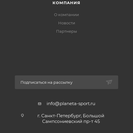
КОМПАНИЯ
Перед стиркой застегните кнопки и молнии во
избежание излишнего износа.
О компании
Новости
Гладить при низкой температуре.
Партнеры
Подписаться на рассылку
info@planeta-sport.ru
г. Санкт-Петербург, Большой
Сампсониевский пр-т 45