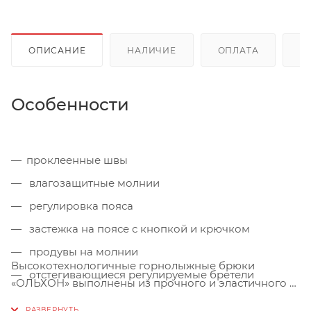
ОПИСАНИЕ
НАЛИЧИЕ
ОПЛАТА
Д
Особенности
проклеенные швы
влагозащитные молнии
регулировка пояса
застежка на поясе с кнопкой и крючком
продувы на молнии
Высокотехнологичные горнолыжные брюки
отстегивающиеся регулируемые бретели
«ОЛЬХОН» выполнены из прочного и эластичного 3-
2 внешних кармана на молнии
слойного мембранного материала Soft shell,