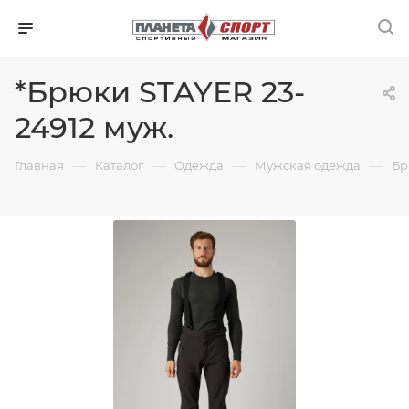
*Брюки STAYER 23-
24912 муж.
—
—
—
—
Главная
Каталог
Одежда
Мужская одежда
Бр