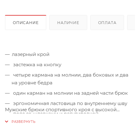
ОПИСАНИЕ
НАЛИЧИЕ
ОПЛАТА
Д
лазерный крой
застежка на кнопку
четыре кармана на молнии, два боковых и два
на уровне бедра
один карман на молнии на задней части брюк
эргономичная ластовица по внутреннему шву
Мужские брюки спортивного кроя с высокой
пояс со шлевками и регулировкой
посадкой. Благодаря высокотехнологичному
кокетка по задней части брюк
материалу 4-way stretch elastic double weave и
спортивному крою идеально садятся и абсолютно
артикулированные колени