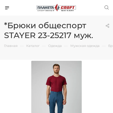
*Брюки общеспорт
STAYER 23-25217 муж.
—
—
—
—
Главная
Каталог
Одежда
Мужская одежда
Бр