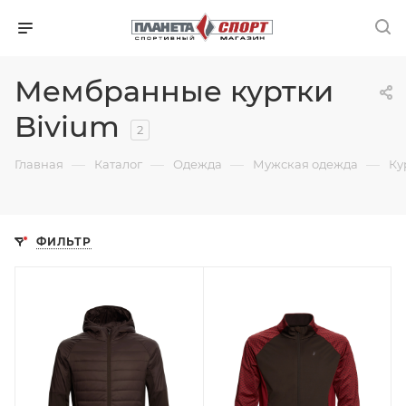
Мембранные куртки
Bivium
2
—
—
—
—
Главная
Каталог
Одежда
Мужская одежда
Ку
ФИЛЬТР