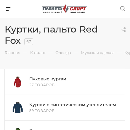
Куртки, пальто Red
Fox
67
—
—
—
—
Главная
Каталог
Одежда
Мужская одежда
Ку
Пуховые куртки
27 ТОВАРОВ
Куртки с синтетическим утеплителем
59 ТОВАРОВ