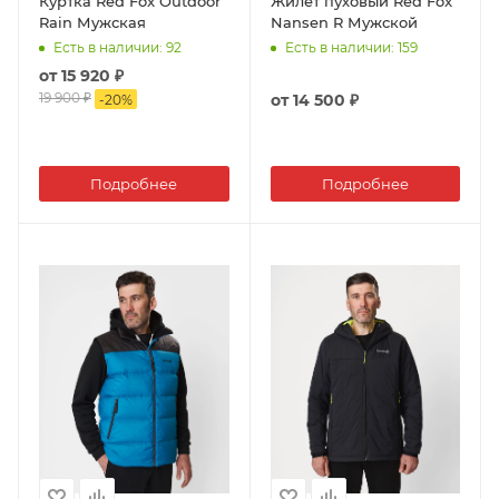
Куртка Red Fox Outdoor
Жилет пуховый Red Fox
Rain Мужская
Nansen R Мужской
Есть в наличии
: 92
Есть в наличии
: 159
от
15 920 ₽
19 900 ₽
от
14 500 ₽
-
20
%
Подробнее
Подробнее