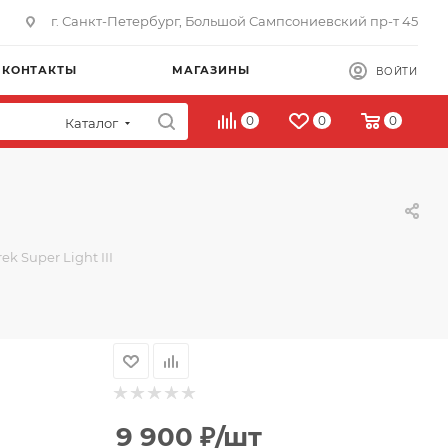
г. Санкт-Петербург, Большой Сампсониевский пр-т 45
КОНТАКТЫ
МАГАЗИНЫ
ВОЙТИ
0
0
0
Каталог
ek Super Light III
9 900
₽
/шт