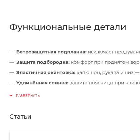
Функциональные детали
Ветрозащитная подпланка:
исключает продуван
Защита подбородка:
комфорт при поднятом вор
Эластичная окантовка:
капюшон, рукава и низ —
Удлинённая спинка:
защита поясницы при накло
Анатомические рукава:
свобода движений при б
Петли для больших пальцев:
фиксация рукавов 
Светоотражающие элементы:
видимость в тёмно
Статьи
Компактная упаковка:
складывается в нагрудны