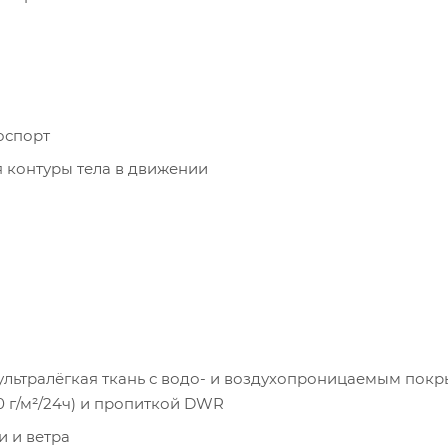
оспорт
я контуры тела в движении
— ультралёгкая ткань с водо- и воздухопроницаемым пок
 г/м²/24ч) и пропиткой DWR
и и ветра