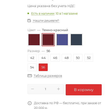
Цена указана без учета НДС
Есть в наличии
: 10
в 1 магазине
Нашли дешевле?
Цвет
—
Темно-красный
Размер
—
56
42
44
46
48
50
52
54
56
Таблица размеров
В корзину
Доставка по РФ — бесплатно, при заказе от
20 000 р.