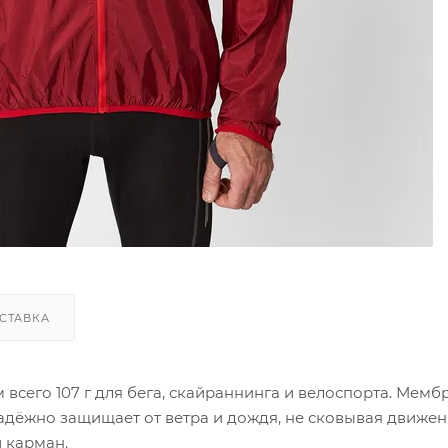
СТАВКА
сом всего 107 г для бега, скайраннинга и велоспорта. Мем
ёжно защищает от ветра и дождя, не сковывая движен
 карман.