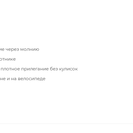
ие через молнию
отнике
 плотное прилегание без кулисок
не и на велосипеде
еге и управлении рулём
и защита кистей
е время суток
й карман