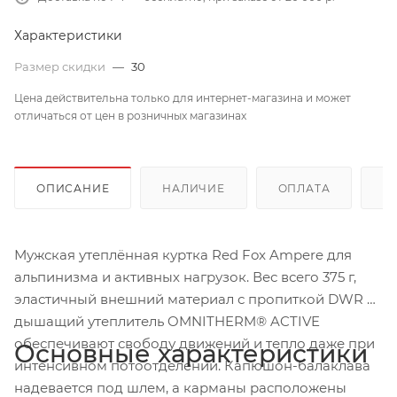
Характеристики
Размер скидки
—
30
Цена действительна только для интернет-магазина и может
отличаться от цен в розничных магазинах
ОПИСАНИЕ
НАЛИЧИЕ
ОПЛАТА
Д
Мужская утеплённая куртка Red Fox Ampere для
альпинизма и активных нагрузок. Вес всего 375 г,
эластичный внешний материал с пропиткой DWR и
дышащий утеплитель OMNITHERM® ACTIVE
обеспечивают свободу движений и тепло даже при
Основные характеристики
интенсивном потоотделении. Капюшон-балаклава
надевается под шлем, а карманы расположены