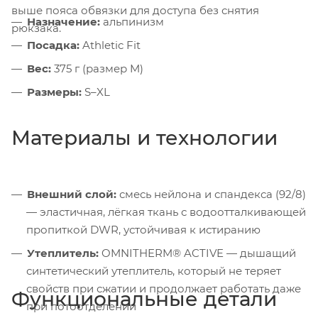
выше пояса обвязки для доступа без снятия
Назначение:
альпинизм
рюкзака.
Посадка:
Athletic Fit
Вес:
375 г (размер M)
Размеры:
S–XL
Материалы и технологии
Внешний слой:
смесь нейлона и спандекса (92/8)
— эластичная, лёгкая ткань с водоотталкивающей
пропиткой DWR, устойчивая к истиранию
Утеплитель:
OMNITHERM® ACTIVE — дышащий
синтетический утеплитель, который не теряет
свойств при сжатии и продолжает работать даже
Функциональные детали
при потоотделении