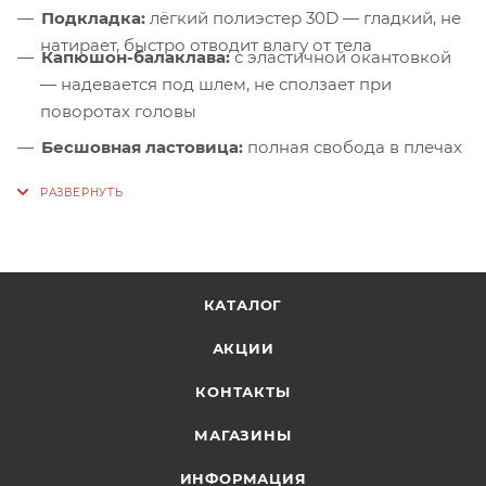
Подкладка:
лёгкий полиэстер 30D — гладкий, не
натирает, быстро отводит влагу от тела
Капюшон-балаклава:
с эластичной окантовкой
— надевается под шлем, не сползает при
поворотах головы
Бесшовная ластовица:
полная свобода в плечах
Карманы на молниях YKK:
расположены выше
пояса обвязки — доступ без снятия рюкзака
Эластичные манжеты:
и регулировка по низу —
герметичное прилегание без лишних застёжек
КАТАЛОГ
Утеплённая ветрозащитная подпланка:
тепло и
комфорт даже при сильном ветре
АКЦИИ
Внутренний карман:
на молнии — для перчаток
КОНТАКТЫ
или телефона
МАГАЗИНЫ
ИНФОРМАЦИЯ