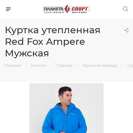
Куртка утепленная
Red Fox Ampere
Мужская
—
—
—
—
Главная
Каталог
Одежда
Мужская одежда
Ку