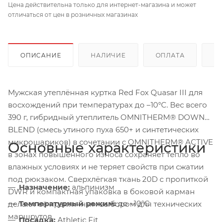
Цена действительна только для интернет-магазина и может
отличаться от цен в розничных магазинах
ОПИСАНИЕ
НАЛИЧИЕ
ОПЛАТА
Д
Мужская утеплённая куртка Red Fox Quasar III для
восхождений при температурах до –10°C. Вес всего
390 г, гибридный утеплитель OMNITHERM® DOWN
BLEND (смесь утиного пуха 650+ и синтетических
микрошариков) в сочетании с OMNITHERM® ACTIVE
Основные характеристики
в зонах повышенного износа сохраняет тепло во
влажных условиях и не теряет свойств при сжатии
под рюкзаком. Сверхлёгкая ткань 20D с пропиткой
Назначение:
альпинизм
DWR и компактная упаковка в боковой карман
Температурный режим:
до –10°C
делают её практичным выбором для технических
маршрутов.
Посадка:
Athletic Fit