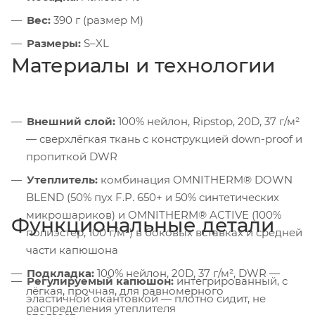
Вес:
390 г (размер M)
Размеры:
S–XL
Материалы и технологии
Внешний слой:
100% нейлон, Ripstop, 20D, 37 г/м²
— сверхлёгкая ткань с конструкцией down-proof и
пропиткой DWR
Утеплитель:
комбинация OMNITHERM® DOWN
BLEND (50% пух F.P. 650+ и 50% синтетических
микрошариков) и OMNITHERM® ACTIVE (100%
Функциональные детали
полиэстер, 100 г/м²) в боковых вставках и средней
части капюшона
Подкладка:
100% нейлон, 20D, 37 г/м², DWR —
Регулируемый капюшон:
интегрированный, с
лёгкая, прочная, для равномерного
эластичной окантовкой — плотно сидит, не
распределения утеплителя