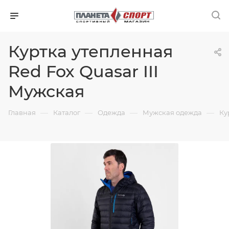
Куртка утепленная
Red Fox Quasar III
Мужская
—
—
—
—
Главная
Каталог
Одежда
Мужская одежда
Ку