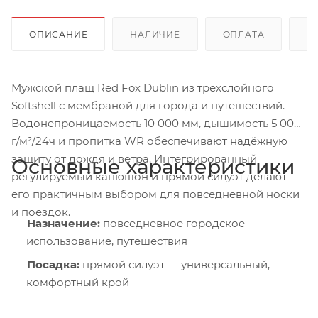
ОПИСАНИЕ
НАЛИЧИЕ
ОПЛАТА
Д
Мужской плащ Red Fox Dublin из трёхслойного
Softshell с мембраной для города и путешествий.
Водонепроницаемость 10 000 мм, дышимость 5 000
г/м²/24ч и пропитка WR обеспечивают надёжную
защиту от дождя и ветра. Интегрированный
Основные характеристики
регулируемый капюшон и прямой силуэт делают
его практичным выбором для повседневной носки
и поездок.
Назначение:
повседневное городское
использование, путешествия
Посадка:
прямой силуэт — универсальный,
комфортный крой