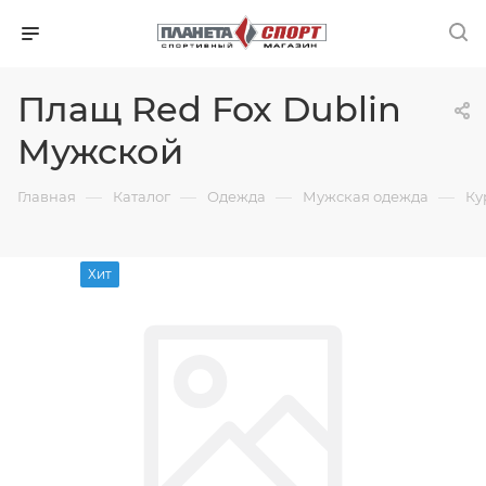
Плащ Red Fox Dublin
Мужской
—
—
—
—
Главная
Каталог
Одежда
Мужская одежда
Ку
Хит