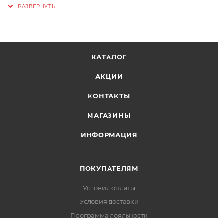
манжеты или фиксаторы — защита от ветра и
осадков
Карманы:
КАТАЛОГ
Два боковых на молниях — для рук или
мелочей
АКЦИИ
Нагрудный на молнии — для телефона,
КОНТАКТЫ
ключей или карты
МАГАЗИНЫ
Светоотражающие элементы:
видимость в
ИНФОРМАЦИЯ
условиях недостаточной освещённости
ПОКУПАТЕЛЯМ
Условия оплаты
Условия доставки
Программа лояльности