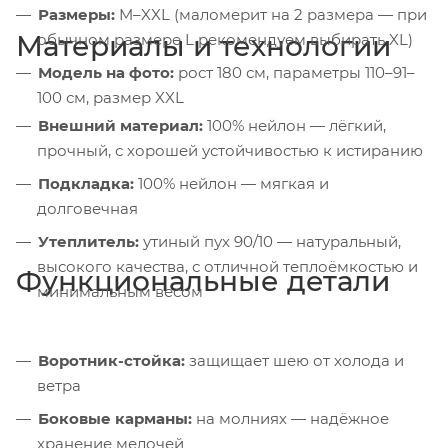
Размеры:
M–XXL (маломерит на 2 размера — при
Материалы и технологии
обычном размере L рекомендуем выбирать XL)
Модель на фото:
рост 180 см, параметры 110–91–
100 см, размер XXL
Внешний материал:
100% нейлон — лёгкий,
прочный, с хорошей устойчивостью к истиранию
Подкладка:
100% нейлон — мягкая и
долговечная
Утеплитель:
утиный пух 90/10 — натуральный,
высокого качества, с отличной теплоёмкостью и
Функциональные детали
минимальным весом
Воротник-стойка:
защищает шею от холода и
ветра
Боковые карманы:
на молниях — надёжное
хранение мелочей