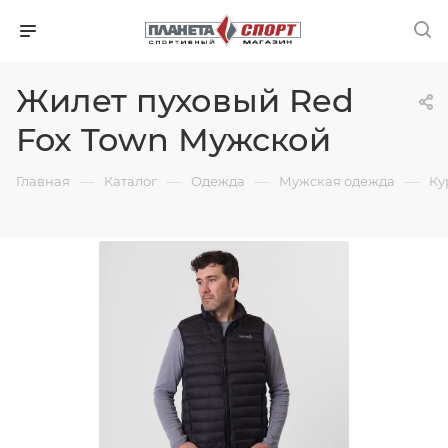
Жилет пуховый Red
Fox Town Мужской
—
—
—
—
Главная
Каталог
Одежда
Мужская одежда
Ку