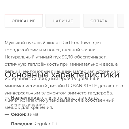
ОПИСАНИЕ
НАЛИЧИЕ
ОПЛАТА
Д
Мужской пуховый жилет Red Fox Town для
городской зимы и повседневной жизни.
Натуральный утиный пух 90/10 обеспечивает
отличную теплоёмкость при минимальном весе, а
лёгкий нейлоновый внешний материал устойчив к
Основные характеристики
истиранию. Свободный крой Regular Fit и
минималистичный дизайн URBAN STYLE делают его
универсальным элементом зимнего гардероба.
Назначение:
повседневное городское
Жилет компактно упаковывается в собственный
использование
мешок для хранения.
Сезон:
зима
Посадка:
Regular Fit