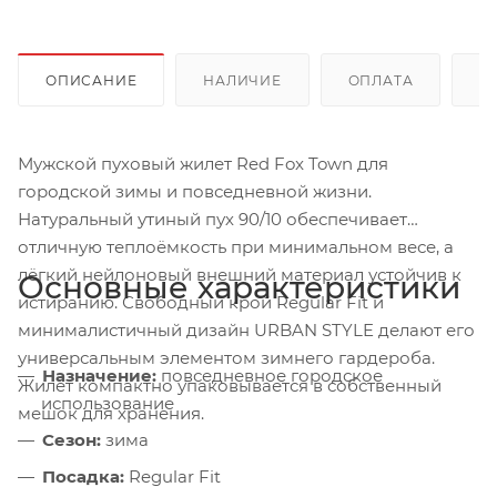
ОПИСАНИЕ
НАЛИЧИЕ
ОПЛАТА
Д
Мужской пуховый жилет Red Fox Town для
городской зимы и повседневной жизни.
Натуральный утиный пух 90/10 обеспечивает
отличную теплоёмкость при минимальном весе, а
лёгкий нейлоновый внешний материал устойчив к
Основные характеристики
истиранию. Свободный крой Regular Fit и
минималистичный дизайн URBAN STYLE делают его
универсальным элементом зимнего гардероба.
Назначение:
повседневное городское
Жилет компактно упаковывается в собственный
использование
мешок для хранения.
Сезон:
зима
Посадка:
Regular Fit