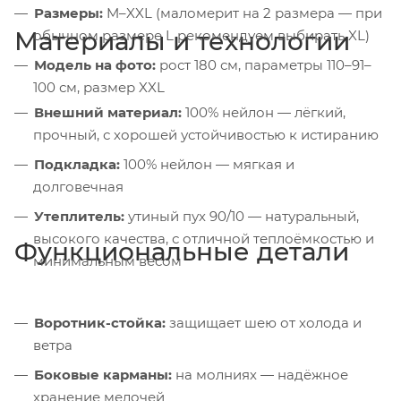
Размеры:
M–XXL (маломерит на 2 размера — при
Материалы и технологии
обычном размере L рекомендуем выбирать XL)
Модель на фото:
рост 180 см, параметры 110–91–
100 см, размер XXL
Внешний материал:
100% нейлон — лёгкий,
прочный, с хорошей устойчивостью к истиранию
Подкладка:
100% нейлон — мягкая и
долговечная
Утеплитель:
утиный пух 90/10 — натуральный,
высокого качества, с отличной теплоёмкостью и
Функциональные детали
минимальным весом
Воротник-стойка:
защищает шею от холода и
ветра
Боковые карманы:
на молниях — надёжное
хранение мелочей