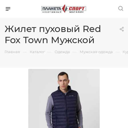
Жилет пуховый Red
Fox Town Мужской
—
—
—
—
Главная
Каталог
Одежда
Мужская одежда
Ку