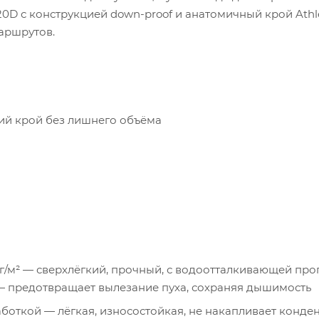
0D с конструкцией down-proof и анатомичный крой Athlet
аршрутов.
кий крой без лишнего объёма
7 г/м² — сверхлёгкий, прочный, с водоотталкивающей пр
— предотвращает вылезание пуха, сохраняя дышимость
аботкой — лёгкая, износостойкая, не накапливает конде