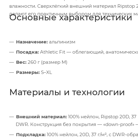
влажности. Сверхлёгкий внешний материал Ripstop 2
делают его практичным выбором для технических м
Основные характеристики
Назначение:
альпинизм
Посадка:
Athletic Fit — облегающий, анатомичес
Вес:
260 г (размер M)
Размеры:
S–XL
Материалы и технологии
Внешний материал:
100% нейлон, Ripstop 20D, 3
DWR. Конструкция без покрытия — «down-proof» 
Подкладка:
100% нейлон, 20D, 37 г/м², с DWR-обр