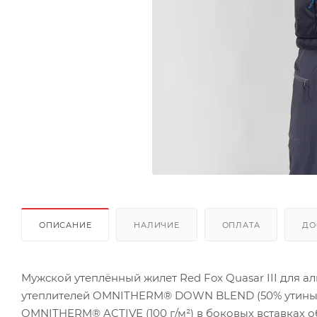
ОПИСАНИЕ
НАЛИЧИЕ
ОПЛАТА
ДО
Мужской утеплённый жилет Red Fox Quasar III для а
утеплителей OMNITHERM® DOWN BLEND (50% утиный п
OMNITHERM® ACTIVE (100 г/м²) в боковых вставках