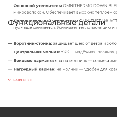
Основной утеплитель:
OMNITHERM® DOWN BLEND —
микроволокон. Обеспечивает высокую теплоёмкос
Функциональные детали
Дополнительный утеплитель:
OMNITHERM® ACTIVE
пух чаще сжимается. Усиливает теплоизоляцию и
Воротник-стойка:
защищает шею от ветра и хол
Центральная молния:
YKK — надёжная, плавная, 
Боковые карманы:
два на молниях — совместимы
Нагрудный карман:
на молнии — удобен для хран
Регулировка по низу:
эластичный шнур с фиксат
Компактная упаковка:
в левый боковой карман —
рюкзак