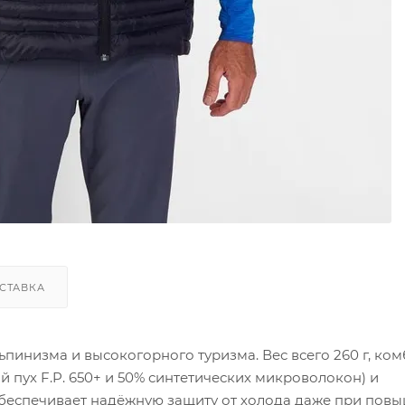
СТАВКА
льпинизма и высокогорного туризма. Вес всего 260 г, ко
ух F.P. 650+ и 50% синтетических микроволокон) и
 обеспечивает надёжную защиту от холода даже при пов