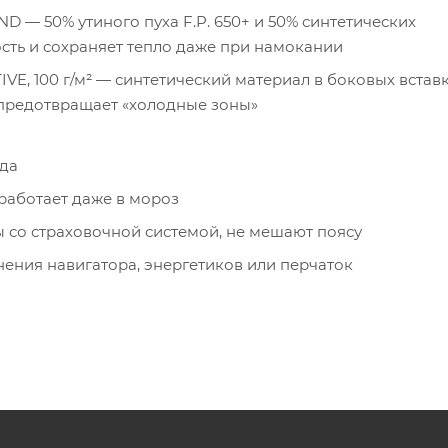
 50% утиного пуха F.P. 650+ и 50% синтетических
ть и сохраняет тепло даже при намокании
, 100 г/м² — синтетический материал в боковых вставк
 предотвращает «холодные зоны»
ода
работает даже в мороз
 со страховочной системой, не мешают поясу
ения навигатора, энергетиков или перчаток
орами для плотного прилегания
 жилет превращается в компактный пакет, легко помещ