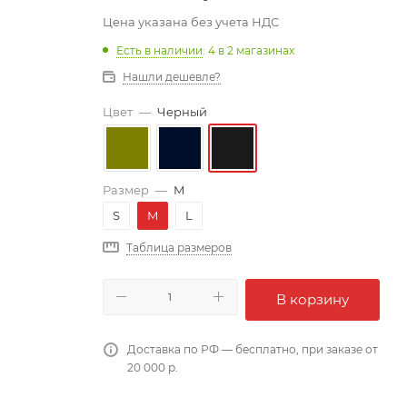
Цена указана без учета НДС
Есть в наличии
: 4
в 2 магазинах
Нашли дешевле?
Цвет
—
Черный
Размер
—
M
S
M
L
Таблица размеров
В корзину
Доставка по РФ — бесплатно, при заказе от
20 000 р.