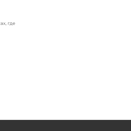
ах, где
ается в