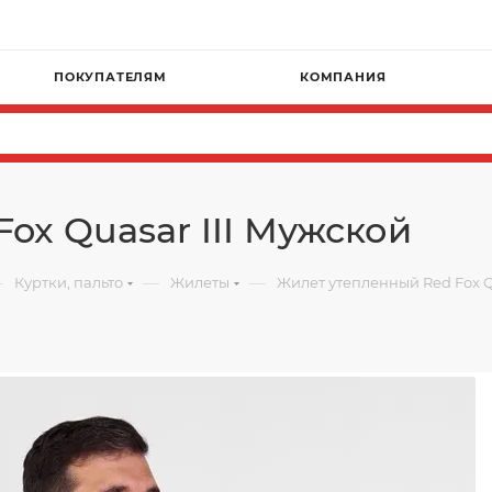
ПОКУПАТЕЛЯМ
КОМПАНИЯ
ox Quasar III Мужской
—
—
—
Куртки, пальто
Жилеты
Жилет утепленный Red Fox Q