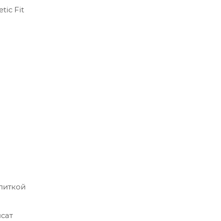
ic Fit
опиткой
нсат