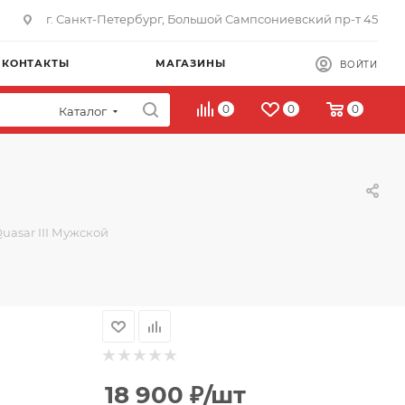
г. Санкт-Петербург, Большой Сампсониевский пр-т 45
КОНТАКТЫ
МАГАЗИНЫ
ВОЙТИ
0
0
0
Каталог
uasar III Мужской
18 900
₽
/шт