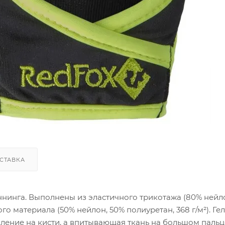
СТАВКА
аннинга. Выполнены из эластичного трикотажа (80% нейл
ого материала (50% нейлон, 50% полиуретан, 368 г/м²). Ге
ение на кисти, а впитывающая ткань на большом пальц