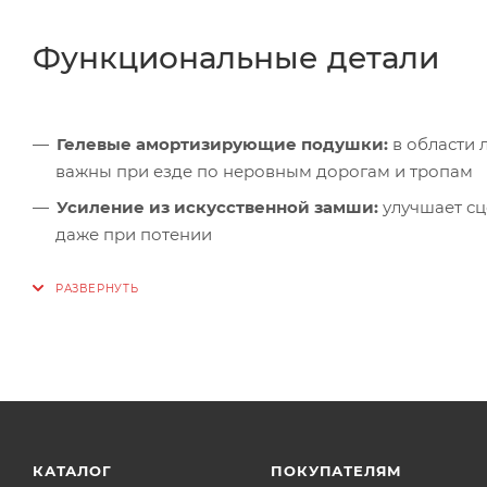
Функциональные детали
Гелевые амортизирующие подушки:
в области 
важны при езде по неровным дорогам и тропам
Усиление из искусственной замши:
улучшает сц
даже при потении
Впитывающая ткань:
на тыльной стороне большог
необходимости останавливаться
Функциональные петли:
между пальцами — облег
мокрых руках
Декоративная контрастная отделка:
придаёт пе
спортивный характер
КАТАЛОГ
ПОКУПАТЕЛЯМ