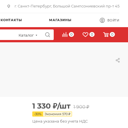
г. Санкт-Петербург, Большой Сампсониевский пр-т 45
КОНТАКТЫ
МАГАЗИНЫ
ВОЙТИ
0
0
0
Каталог
1 330
₽
/шт
1 900
₽
-
30
%
Экономия
570
₽
Цена указана без учета НДС