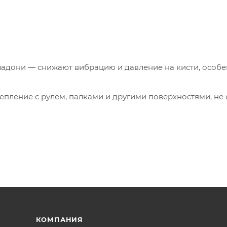
ладони — снижают вибрацию и давление на кисти, особ
епление с рулём, палками и другими поверхностями, не 
о пальца — позволяет легко вытирать пот или влагу без
чают надевание и снятие перчаток даже в холод или п
рчаткам современный, динамичный вид, подчёркивая их
КОМПАНИЯ