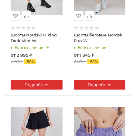
Шорты Nordski Hiking
Шорты беговые Nordski
Dark Mint W
Run W
Есть в наличии
: 19
Есть в наличии
: 4
от
2 995 ₽
от
1 345 ₽
5 990 ₽
2 690 ₽
-
50
%
-
50
%
Подробнее
Подробнее