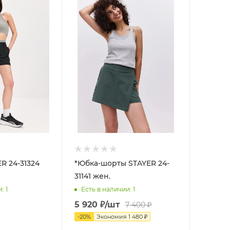
R 24-31324
*Юбка-шорты STAYER 24-
31141 жен.
и
: 1
Есть в наличии
: 1
5 920
₽
/шт
7 400
₽
-
20
%
Экономия
1 480
₽