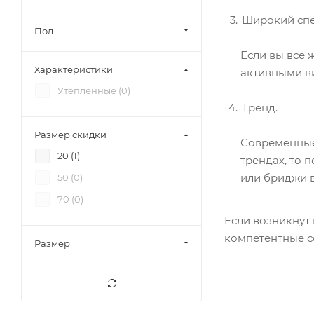
Широкий спе
Пол
Если вы все 
Характеристики
активными ви
Утепленные (
0
)
Тренд.
Размер скидки
Современные
20 (
1
)
трендах, то 
или бриджи в
50 (
0
)
70 (
0
)
Если возникнут 
компетентные с
Размер