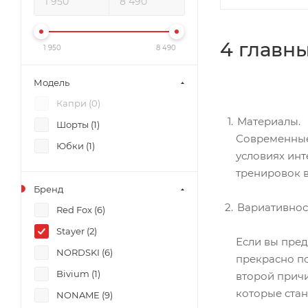
4 главн
1 950
8 490
Модель
Капри (
0
)
Материалы.
Шорты (
1
)
Современные
Юбки (
1
)
условиях инт
тренировок 
Бренд
Вариативнос
Red Fox (
6
)
Stayer (
2
)
Если вы пред
NORDSKI (
6
)
прекрасно по
Bivium (
1
)
второй прич
которые ста
NONAME (
9
)