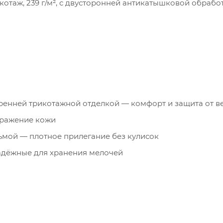
котаж, 239 г/м², с двусторонней антикатышковой обрабо
тренней трикотажной отделкой — комфорт и защита от в
дражение кожи
сьмой — плотное прилегание без кулисок
адёжные для хранения мелочей