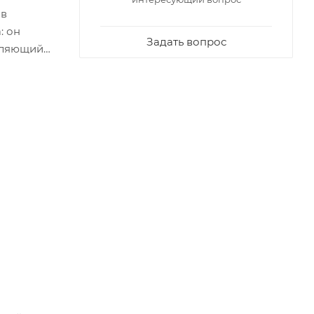
 в
: он
Задать вопрос
епляющий