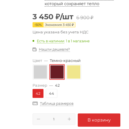
который сохраняет тепло
3 450
₽
/шт
6 900
₽
-
50
%
Экономия
3 450
₽
Цена указана без учета НДС
Есть в наличии
: 1
в 1 магазине
Нашли дешевле?
Цвет
—
Темно-красный
Размер
—
42
42
44
Таблица размеров
В корзину