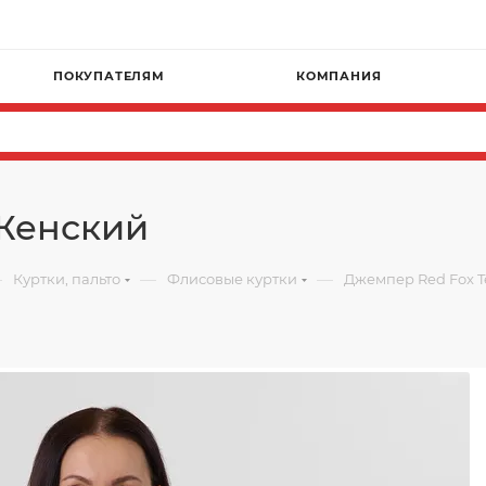
ПОКУПАТЕЛЯМ
КОМПАНИЯ
 Женский
—
—
—
Куртки, пальто
Флисовые куртки
Джемпер Red Fox T