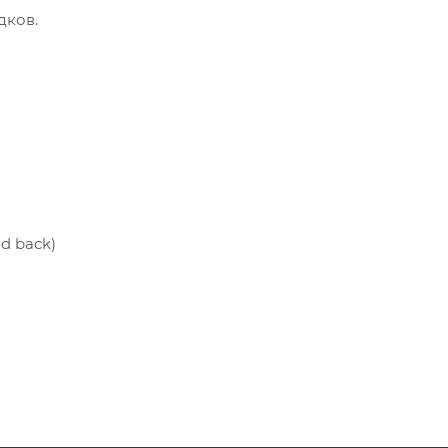
дков.
d back)