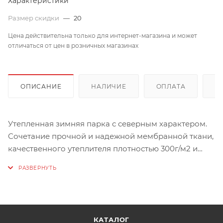
Характеристики
Размер скидки
—
20
Цена действительна только для интернет-магазина и может
отличаться от цен в розничных магазинах
ОПИСАНИЕ
НАЛИЧИЕ
ОПЛАТА
Д
Утепленная зимняя парка с северным характером.
Сочетание прочной и надежной мембранной ткани,
качественного утеплителя плотностью 300г/м2 и
эргономичного кроя делают ее устойчивой к
любым погодным условиям.
Размерность товара на сайте представлена в
значениях EUR
КАТАЛОГ