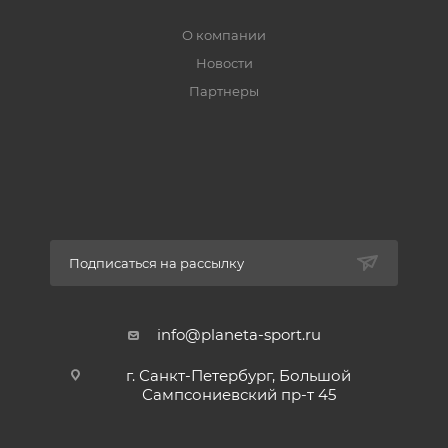
- Фронтальные карманы на кнопках
- Съемная опушка
О компании
- Внутренние эластичные манжеты
Новости
- Светоотражающие детали
Партнеры
- Утеплитель Thinsulate
- Молнии YKK
Подписаться на рассылку
info@planeta-sport.ru
г. Санкт-Петербург, Большой
Сампсониевский пр-т 45