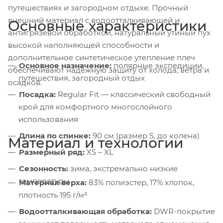
путешествиях и загородном отдыхе. Прочный
внешний материал с водоотталкивающей и
Основные характеристики
антигрязевой обработкой, натуральный утиный пух
высокой наполняющей способности и
дополнительное синтетическое утепление плеч
Основное назначение:
полярные экспедиции,
обеспечивают надёжную защиту от холода, ветра и
путешествия, загородный отдых
осадков.
Посадка:
Regular Fit — классический свободный
крой для комфортного многослойного
использования
Длина по спинке:
90 см (размер S, до колена)
Материал и технологии
Размерный ряд:
XS – XL
Сезонность:
зима, экстремально низкие
температуры
Материал верха:
83% полиэстер, 17% хлопок,
плотность 195 г/м²
Водоотталкивающая обработка:
DWR-покрытие