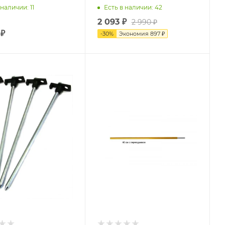
 наличии
: 11
Есть в наличии
: 42
2 093
₽
2 990
₽
₽
-
30
%
Экономия
897
₽