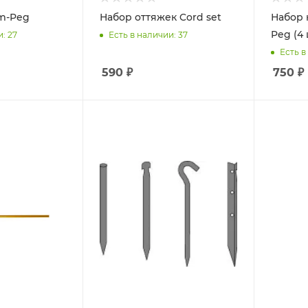
m-Peg
Набор оттяжек Cord set
Набор 
Peg (4 
и
: 27
Есть в наличии
: 37
Есть в
590
₽
750
₽