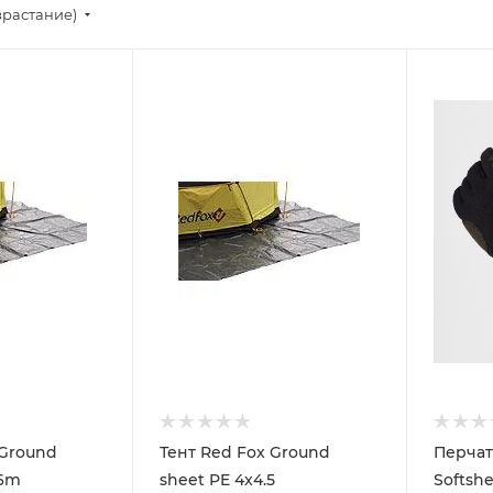
зрастание)
 Ground
Тент Red Fox Ground
Перчат
x6m
sheet PE 4x4.5
Softshe