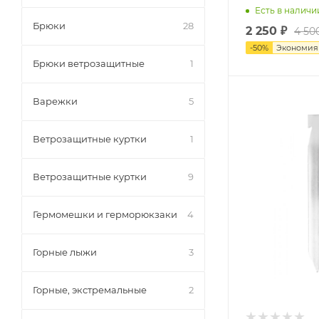
Есть в наличи
Брюки
28
2 250
₽
4 50
-
50
%
Экономи
Брюки ветрозащитные
1
Варежки
5
Ветрозащитные куртки
1
Ветрозащитные куртки
9
Гермомешки и герморюкзаки
4
Горные лыжи
3
Горные, экстремальные
2