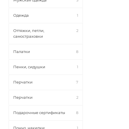
Мужская одежда
3
Одежда
1
Оттяжки, петли,
2
самостраховки
Палатки
8
Пенки, сидушки
1
Перчатки
7
Перчатки
2
Подарочные сертификаты
8
Пончо, накидки
1