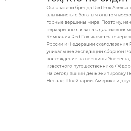
Основатели бренда Red Fox Алекса
альпинисты с богатым опытом восхо
горные вершины мира. Поэтому, нач
неразрывно связана с достижениями
Компания Red Fox является генера
России и Федерации скалолазания 
уникальные экспедиции сборной Рос
восхождение на вершины Эвереста, 
известного путешественника Фёдор
На сегодняшний день экипировку Red
Непале, Швейцарии, Америке и други