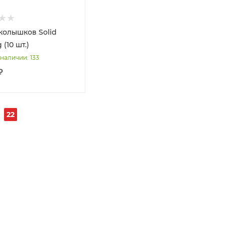
колышков Solid
 (10 шт.)
 наличии
: 133
₽
22