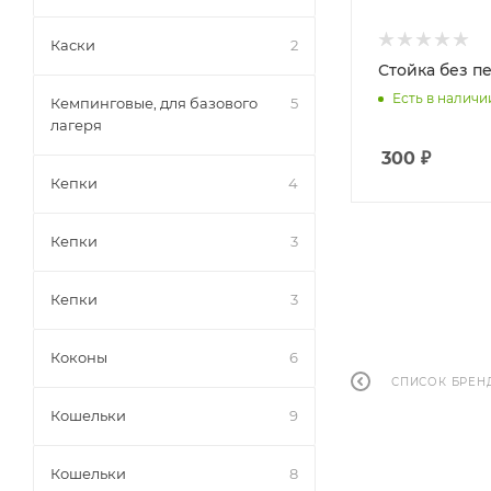
Каски
2
Стойка без п
Есть в наличи
Кемпинговые, для базового
5
лагеря
300
₽
Кепки
4
Кепки
3
Кепки
3
Коконы
6
СПИСОК БРЕН
Кошельки
9
Кошельки
8