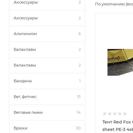
Аксессуары
2
По умолчанию (во
Аксессуары
2
Альпинизм
6
Балаклавы
2
Балаклавы
2
Банданы
1
Бег, фитнес
31
Беговые лыжи
14
Тент Red Fox
Брюки
30
sheet PE-3 4