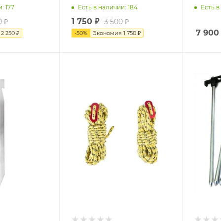
и
: 177
Есть в наличии
: 184
Есть в
1 750
₽
0
₽
3 500
₽
7 900
я
2 250
₽
-
50
%
Экономия
1 750
₽