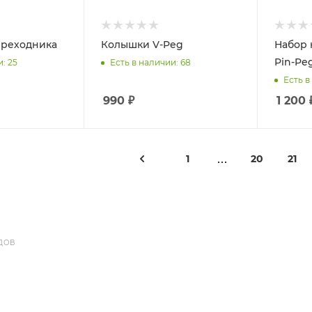
ереходника
Колышки V-Peg
Набор 
Pin-Peg
и
: 25
Есть в наличии
: 68
Есть в
990
₽
1 200
1
20
21
ДОВ