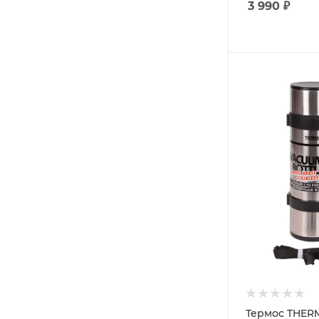
3 990
₽
Термос THER