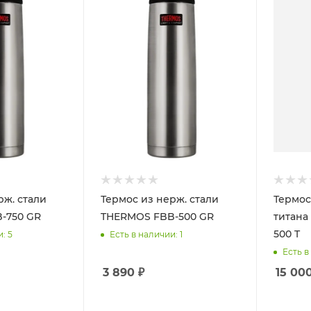
рж. стали
Термос из нерж. стали
Термос
-750 GR
THERMOS FBB-500 GR
титана
500 T
и
: 5
Есть в наличии
: 1
Есть в
3 890
₽
15 00