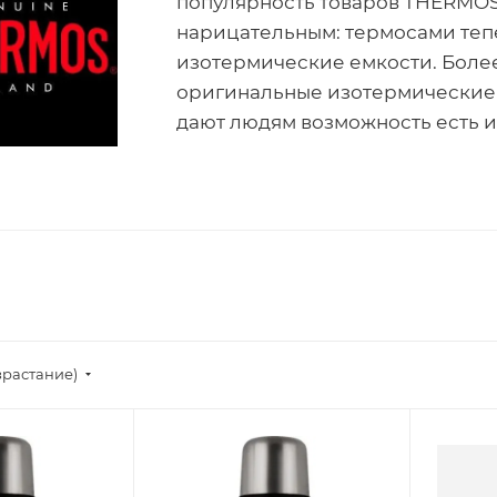
популярность товаров THERMOS
нарицательным: термосами теп
изотермические емкости. Боле
оригинальные изотермические 
дают людям возможность есть и
зрастание)