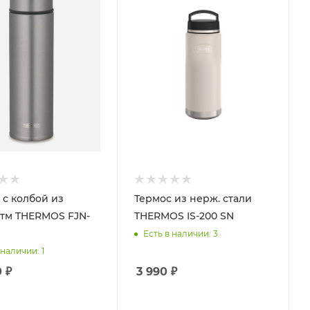
 с колбой из
Термос из нерж. стали
 тм THERMOS FJN-
THERMOS IS-200 SN
Есть в наличии
: 3
 наличии
: 1
0
₽
3 990
₽