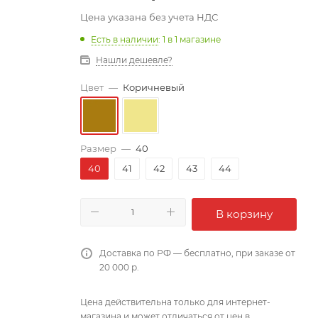
Цена указана без учета НДС
Есть в наличии
: 1
в 1 магазине
Нашли дешевле?
Цвет
—
Коричневый
Размер
—
40
40
41
42
43
44
В корзину
Доставка по РФ — бесплатно, при заказе от
20 000 р.
Цена действительна только для интернет-
магазина и может отличаться от цен в