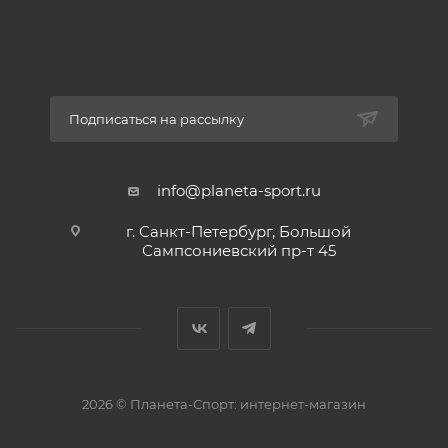
профессиональные версии, так и модели для
повседневного городского использования.
Подписаться на рассылку
Материал: нубук.
Подошва: термоэластопласт.
info@planeta-sport.ru
г. Санкт-Петербург, Большой
Произведены в России.
Сампсониевский пр-т 45
Пол:
Унисекс
2026 © Планета-Спорт: интернет-магазин