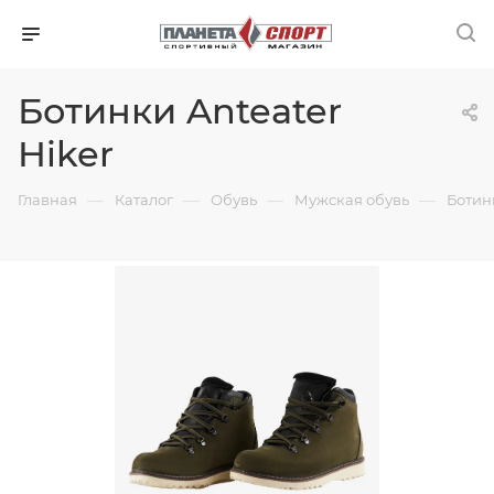
Ботинки Anteater
Hiker
—
—
—
—
Главная
Каталог
Обувь
Мужская обувь
Ботин