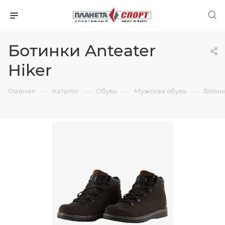
Ботинки Anteater
Hiker
—
—
—
—
Главная
Каталог
Обувь
Мужская обувь
Ботин