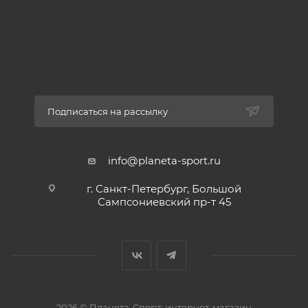
самых популярных видов обуви для активного
отдыха на открытом воздухе. Существуют как
профессиональные версии, так и модели для
повседневного городского использования.
Подписаться на рассылку
Материал: нубук.
Подошва: термоэластопласт.
info@planeta-sport.ru
г. Санкт-Петербург, Большой
Произведены в России.
Сампсониевский пр-т 45
Пол:
Унисекс
2026 © Планета-Спорт: интернет-магазин