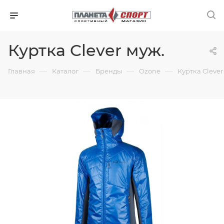
Куртка Clever муж.
—
—
—
—
Главная
Каталог
Бренды
Ozone
Куртка Clever