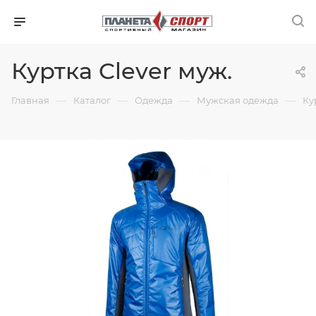
Куртка Clever муж.
—
—
—
—
Главная
Каталог
Одежда
Мужская одежда
Ку