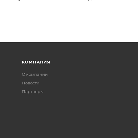
авлять веревку через малое отверстие.
КОМПАНИЯ
О компании
Новости
Партнеры