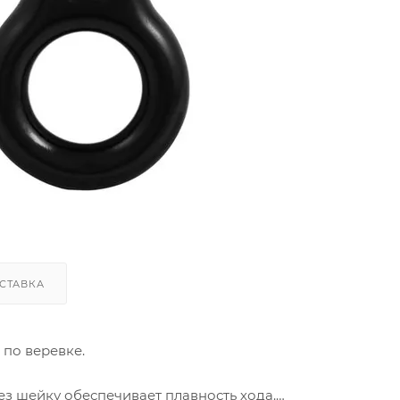
СТАВКА
 по веревке.
з шейку обеспечивает плавность хода.