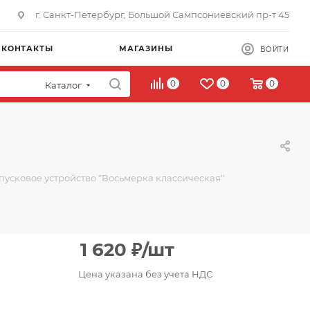
г. Санкт-Петербург, Большой Сампсониевский пр-т 45
КОНТАКТЫ
МАГАЗИНЫ
ВОЙТИ
0
0
0
Каталог
пусковое устройство "Восьмерка классическая"
1 620
₽
/шт
Цена указана без учета НДС