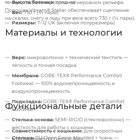
Высота ботинка:
средняя
точную постановку стопы на неровном рельефе.
Подошва Vibram® Stellar обеспечивает сцепление
Вес:
730 г (½ пары)
на скалах, снегу и льду при весе всего 730 г (½ пары).
Размеры:
7–12 UK (включая полуразмеры)
Материалы и технологии
Верх:
микроволокно + технический текстиль —
лёгкость и точная посадка
Мембрана:
GORE-TEX® Performance Comfort
Footwear — 100% водонепроницаемость и
воздухопроницаемость
Подкладка:
GORE-TEX® Performance Comfort
Функциональные детали
Footwear
Стелька-основа:
SEMI-RIGID (стекловолокно) —
жёсткость для работы с кошками
Совместимость с кошками:
для скоростных
Стелька:
PU Open Foam Moulded + ткань —
восхождений по снегу и льду