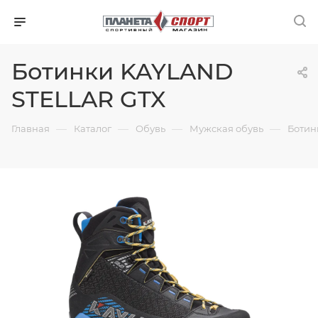
Ботинки KAYLAND
STELLAR GTX
—
—
—
—
Главная
Каталог
Обувь
Мужская обувь
Ботин