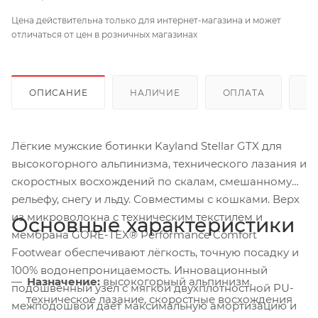
Цена действительна только для интернет-магазина и может
отличаться от цен в розничных магазинах
ОПИСАНИЕ
НАЛИЧИЕ
ОПЛАТА
Д
Лёгкие мужские ботинки Kayland Stellar GTX для
высокогорного альпинизма, технического лазания и
скоростных восхождений по скалам, смешанному
рельефу, снегу и льду. Совместимы с кошками. Верх
из микроволокна с техническим текстилем и
Основные характеристики
мембрана GORE-TEX® Performance Comfort
Footwear обеспечивают лёгкость, точную посадку и
100% водонепроницаемость. Инновационный
Назначение:
высокогорный альпинизм,
подошвенный узел с мягкой двухплотностной PU-
техническое лазание, скоростные восхождения
межподошвой даёт максимальную амортизацию и