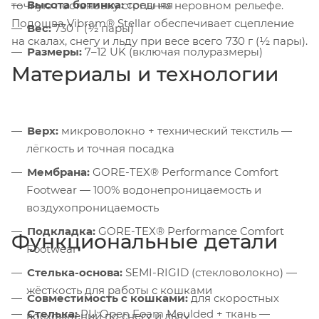
Высота ботинка:
средняя
точную постановку стопы на неровном рельефе.
Подошва Vibram® Stellar обеспечивает сцепление
Вес:
730 г (½ пары)
на скалах, снегу и льду при весе всего 730 г (½ пары).
Размеры:
7–12 UK (включая полуразмеры)
Материалы и технологии
Верх:
микроволокно + технический текстиль —
лёгкость и точная посадка
Мембрана:
GORE-TEX® Performance Comfort
Footwear — 100% водонепроницаемость и
воздухопроницаемость
Подкладка:
GORE-TEX® Performance Comfort
Функциональные детали
Footwear
Стелька-основа:
SEMI-RIGID (стекловолокно) —
жёсткость для работы с кошками
Совместимость с кошками:
для скоростных
Стелька:
PU Open Foam Moulded + ткань —
восхождений по снегу и льду