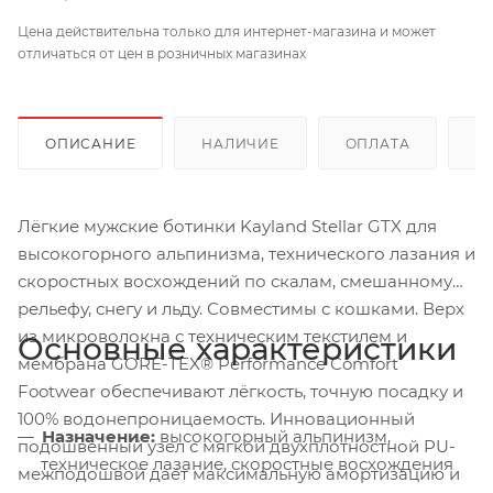
Цена действительна только для интернет-магазина и может
отличаться от цен в розничных магазинах
ОПИСАНИЕ
НАЛИЧИЕ
ОПЛАТА
Д
Лёгкие мужские ботинки Kayland Stellar GTX для
высокогорного альпинизма, технического лазания и
скоростных восхождений по скалам, смешанному
рельефу, снегу и льду. Совместимы с кошками. Верх
из микроволокна с техническим текстилем и
Основные характеристики
мембрана GORE-TEX® Performance Comfort
Footwear обеспечивают лёгкость, точную посадку и
100% водонепроницаемость. Инновационный
Назначение:
высокогорный альпинизм,
подошвенный узел с мягкой двухплотностной PU-
техническое лазание, скоростные восхождения
межподошвой даёт максимальную амортизацию и