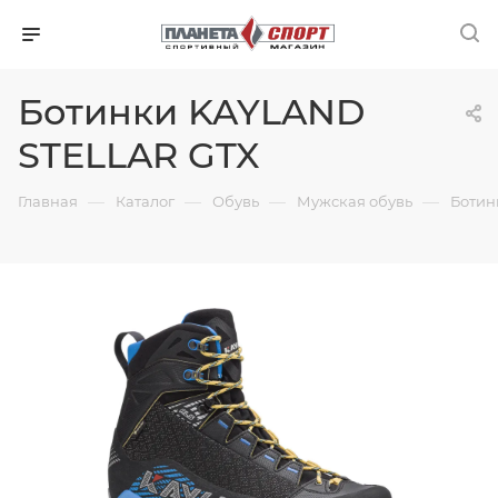
Ботинки KAYLAND
STELLAR GTX
—
—
—
—
Главная
Каталог
Обувь
Мужская обувь
Ботин