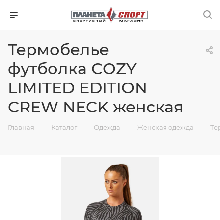
Термобелье
футболка COZY
LIMITED EDITION
CREW NECK женская
—
—
—
—
Главная
Каталог
Одежда
Женская одежда
Те