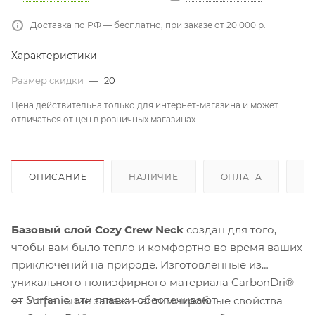
Доставка по РФ — бесплатно, при заказе от 20 000 р.
Характеристики
Размер скидки
—
20
Цена действительна только для интернет-магазина и может
отличаться от цен в розничных магазинах
ОПИСАНИЕ
НАЛИЧИЕ
ОПЛАТА
Д
Базовый слой Cozy Crew Neck
создан для того,
чтобы вам было тепло и комфортно во время ваших
приключений на природе. Изготовленные из
уникального полиэфирного материала CarbonDri®
от Surfanic, эти плавки обеспечивают
Устранение запаха - антимикробные свойства