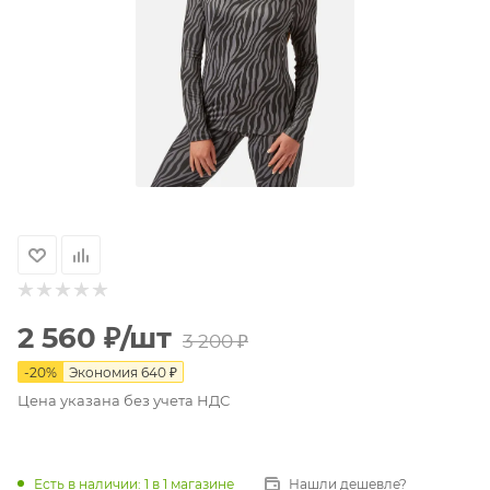
2 560
₽
/шт
3 200
₽
-
20
%
Экономия
640
₽
Цена указана без учета НДС
Есть в наличии
: 1
в 1 магазине
Нашли дешевле?