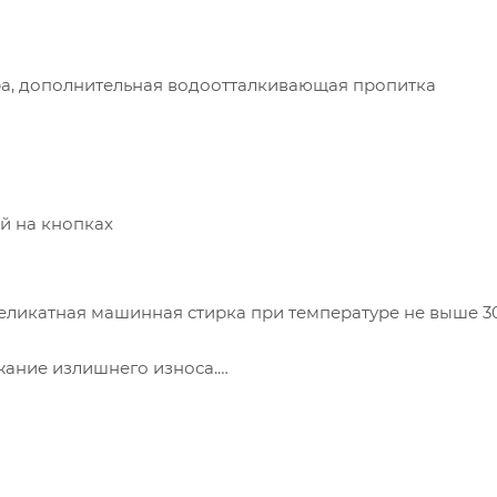
ра, дополнительная водоотталкивающая пропитка
й на кнопках
еликатная машинная стирка при температуре не выше 3
жание излишнего износа.
ое средство для стирки, но жидкие моющие средства
вание кондиционеров для белья, отбеливателей и