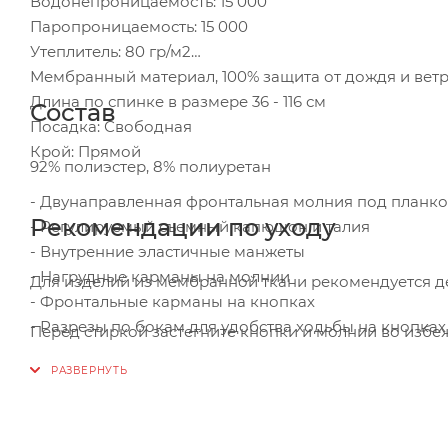
Водонепроницаемость: 15 000
Паропроницаемость: 15 000
Утеплитель: 80 гр/м2
Мембранный материал, 100% защита от дождя и вет
Длина по спинке в размере 36 - 116 см
Состав
Посадка: Свободная
Крой: Прямой
92% полиэстер, 8% полиуретан
- Двунаправленная фронтальная молния под планко
Рекомендации по уходу
- Регулируемый съемный капюшон и талия
- Внутренние эластичные манжеты
- Нагрудные карманы на молнии
Для изделий из мембранной ткани рекомендуется д
- Фронтальные карманы на кнопках
- Разрезы по бокам для удобства ходьбы на кнопках
Перед стиркой застегните кнопки и молнии во избе
- Кнопка на внутренней планке для вентиляции
- Защита подбородка от защемления
Нет необходимости использовать специализированн
предпочтительнее порошковых. Запрещено использо
пятновыводителей. Химчистка запрещена.