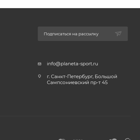
 во
Подписаться на рассылку
е, либо
жно
info@planeta-sport.ru
зделия
г. Санкт-Петербург, Большой
Сампсониевский пр-т 45