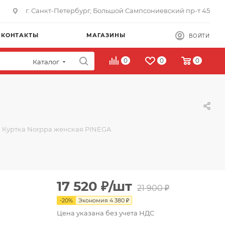
г. Санкт-Петербург, Большой Сампсониевский пр-т 45
КОНТАКТЫ
МАГАЗИНЫ
ВОЙТИ
0
0
0
Каталог
Куртка Norppa женская PINEGA
17 520
₽
/шт
21 900
₽
-
20
%
Экономия
4 380
₽
Цена указана без учета НДС