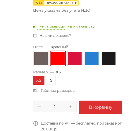
-
50
%
Экономия
34 950
₽
Цена указана без учета НДС
Есть в наличии
: 2
в 2 магазинах
Нашли дешевле?
Цвет
—
Красный
Размер
—
XS
XS
S
Таблица размеров
В корзину
Доставка по РФ — бесплатно, при заказе от
20 000 р.