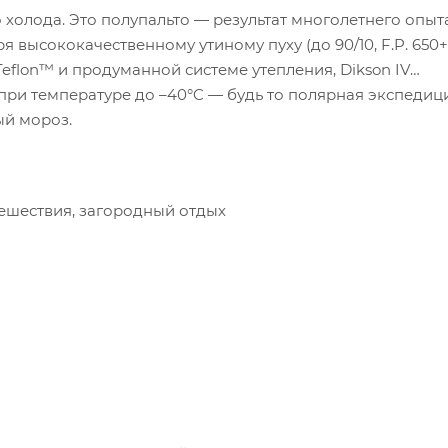
холода. Это полупальто — результат многолетнего опыт
 высококачественному утиному пуху (до 90/10, F.P. 650+)
eflon™ и продуманной системе утепления, Dikson IV
ри температуре до –40°C — будь то полярная экспедици
ый мороз.
ешествия, загородный отдых