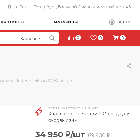
г. Санкт-Петербург, Большой Сампсониевский пр-т 45
КОНТАКТЫ
МАГАЗИНЫ
ВОЙТИ
0
0
0
Каталог
уховое Red Fox Dikson IV Женское
ТОВАР УЧАСТВУЕТ В АКЦИЯХ
Холод не препятствие! Одежда для
суровых зим
34 950
₽
/шт
69 900
₽