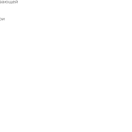
кивающей
ри
 руки и