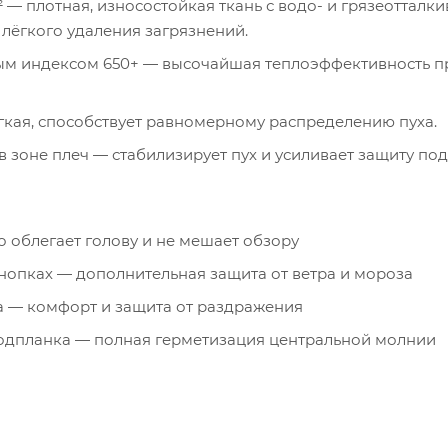
м² — плотная, износостойкая ткань с водо- и грязеоттал
 лёгкого удаления загрязнений.
уховым индексом 650+ — высочайшая теплоэффективность п
ягкая, способствует равномерному распределению пуха.
в зоне плеч — стабилизирует пух и усиливает защиту под
 облегает голову и не мешает обзору
нопках — дополнительная защита от ветра и мороза
 — комфорт и защита от раздражения
подпланка — полная герметизация центральной молнии
гозащитных молниях с подкладкой из флиса High Loft —
 — удобный доступ к содержимому