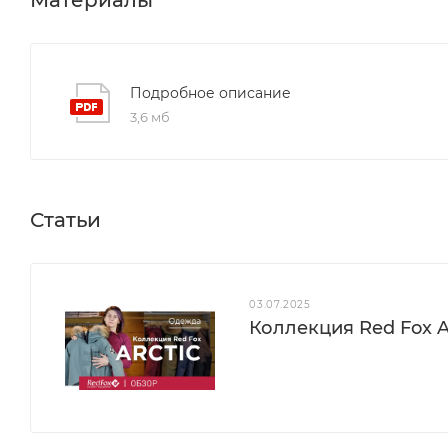
Карман на рукаве с влагозащитной молнией — дл
Рукава с регулировкой длины — подстраиваются 
Внутренние трикотажные манжеты — исключают 
Подробное описание
Внутренние карманы на молниях — безопасное 
3,6 мб
Внутренние лямки для ношения полупальто внутр
Отлетная кулиска с регулировкой по низу — плот
Большие пуллеры из материала Hypalon® — легко 
Статьи
Светоотражающие элементы — безопасность в тё
03.07.2025
Коллекция Red Fox Ar