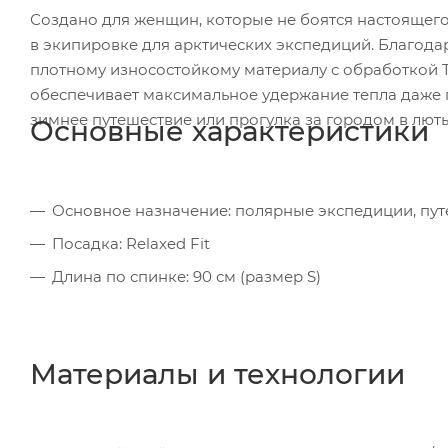
Создано для женщин, которые не боятся настоящего 
в экипировке для арктических экспедиций. Благодаря
плотному износостойкому материалу с обработкой T
обеспечивает максимальное удержание тепла даже п
зимнее путешествие или прогулка за городом в лют
Основные характеристики
Основное назначение: полярные экспедиции, пут
Посадка: Relaxed Fit
Длина по спинке: 90 см (размер S)
Материалы и технологии