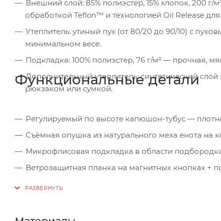
Внешний слой: 85% полиэстер, 15% хлопок, 200 г/
обработкой Teflon™ и технологией Oil Release для
Утеплитель: утиный пух (от 80/20 до 90/10) с п
минимальном весе.
Подкладка: 100% полиэстер, 76 г/м² — прочная, м
Функциональные детали
Дополнительный утеплитель: синтетический слой 
рюкзаком или сумкой.
Регулируемый по высоте капюшон-тубус — плотно
Съёмная опушка из натурального меха енота на к
Микрофлисовая подкладка в области подбородка
Ветрозащитная планка на магнитных кнопках + 
Утеплённые нагрудные и боковые карманы на вла
мелочи всегда в тепле
Нагрудный и боковой карманы с общей молнией
Материалы