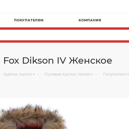
ПОКУПАТЕЛЯМ
КОМПАНИЯ
 Fox Dikson IV Женское
—
—
—
Куртки, пальто
Пуховые куртки, пальто
Полупальто п