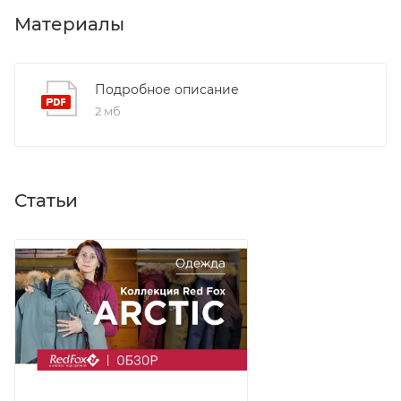
рюкзаком или при сидении
Материалы
Микрофлисовая подкладка в области
подбородка — мягкая, тёплая и не раздражает
Подробное описание
кожу
2 мб
Ветрозащитная планка на магнитных кнопках +
утеплённая подпланка — герметичная защита
центральной застёжки
Боковые карманы на влагозащитных молниях с
Статьи
флисовой подкладкой High Loft — идеальны для
согревания рук или хранения перчаток
Регулируемые по длине рукава + удлинённые
трикотажные манжеты — полная изоляция
запястий от холода
Снегозащитная юбка — предотвращает
проникновение снега и ветра внутрь
Внутренние карманы: один на молнии +