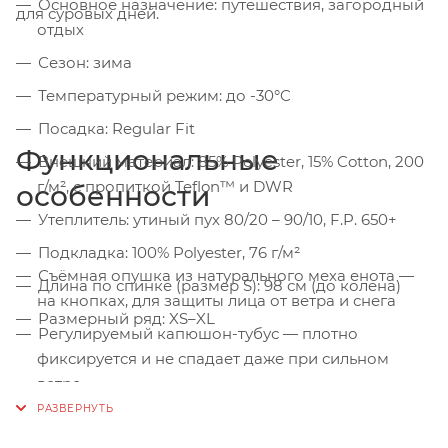
Основное назначение: путешествия, загородный
для суровых дней.
отдых
Сезон: зима
Температурный режим: до -30°C
Посадка: Regular Fit
Функциональные
Внешний материал: 85% Polyester, 15% Cotton, 200
г/м², с пропиткой Teflon™ и DWR
особенности
Утеплитель: утиный пух 80/20 – 90/10, F.P. 650+
Подкладка: 100% Polyester, 76 г/м²
Съёмная опушка из натурального меха енота —
Длина по спинке (размер S): 98 см (до колена)
на кнопках, для защиты лица от ветра и снега
Размерный ряд: XS–XL
Регулируемый капюшон-тубус — плотно
фиксируется и не спадает даже при сильном
ветре
Дополнительный синтетический утеплитель в
зоне плеч — усиленная теплоизоляция под