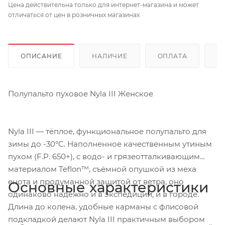
Цена действительна только для интернет-магазина и может
отличаться от цен в розничных магазинах
ОПИСАНИЕ
НАЛИЧИЕ
ОПЛАТА
Д
Полупальто пуховое Nyla III Женское
Nyla III — тёплое, функциональное полупальто для
зимы до -30°C. Наполненное качественным утиным
пухом (F.P. 650+), с водо- и грязеотталкивающим
материалом Teflon™, съёмной опушкой из меха
енота и продуманной защитой от ветра, оно
Основные характеристики
одинаково надёжно и в экспедиции, и в городе.
Длина до колена, удобные карманы с флисовой
подкладкой делают Nyla III практичным выбором