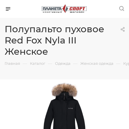
Полупальто пуховое
Red Fox Nyla III
Женское
—
—
—
—
Главная
Каталог
Одежда
Женская одежда
Ку