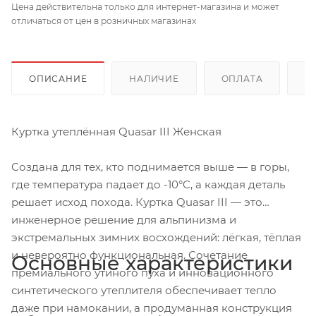
Цена действительна только для интернет-магазина и может
отличаться от цен в розничных магазинах
ОПИСАНИЕ
НАЛИЧИЕ
ОПЛАТА
Д
Куртка утеплённая Quasar III Женская
Создана для тех, кто поднимается выше — в горы,
где температура падает до -10°C, а каждая деталь
решает исход похода. Куртка Quasar III — это
инженерное решение для альпинизма и
экстремальных зимних восхождений: лёгкая, тёплая
и невероятно функциональная. Сочетание
Основные характеристики
премиального утиного пуха и инновационного
синтетического утеплителя обеспечивает тепло
даже при намокании, а продуманная конструкция