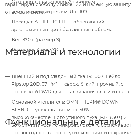
Основное назначение: Альпинизм
гарантирует свободу движений и надёжную защиту
Температурный режим: До -10°C
от ветра и снега.
Посадка: ATHLETIC FIT — облегающий,
эргономичный крой без лишнего объёма
Вес: 320 г (размер S)
Материалы и технологии
Размерный ряд: XS – L
Внешний и подкладочный ткань: 100% нейлон,
Ripstop 20D, 37 г/м² — сверхлёгкий, прочный, с
пропиткой DWR для отталкивания влаги и снега.
Основной утеплитель: OMNITHERM® DOWN
BLEND — уникальная смесь 50%
высококачественного утиного пуха (F.P. 650+) и
Функциональные детали
50% синтетических микроволокон. Обеспечивает
превосходное тепло в сухих условиях и сохраняет