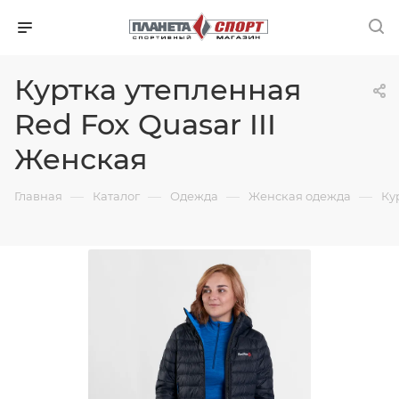
Куртка утепленная
Red Fox Quasar III
Женская
—
—
—
—
Главная
Каталог
Одежда
Женская одежда
Ку