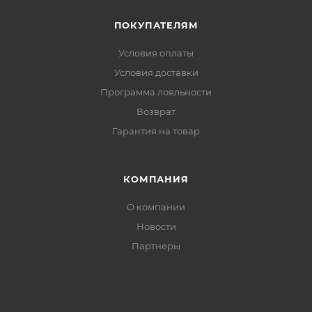
мелочей: ключей, документов, энергетических
ПОКУПАТЕЛЯМ
гелей
Регулировка по низу изделия — эластичный пояс
Условия оплаты
с шнурком, плотно фиксирует куртку, исключает
Условия доставки
продувание
Программа лояльности
Упаковка в левый боковой карман — куртка
Возврат
складывается в компактный пакет, легко
Гарантия на товар
помещается в рюкзак
КОМПАНИЯ
О компании
Новости
Партнеры